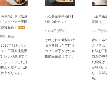
【海草焼】さば塩麹
【石巻金華茶漬け】
【金華茶
漬【ノルウェー王国
5種10食セット
茶漬け
大使賞受賞】
5,184円(税込)
972円(税
40円(税込)
それぞれの素材の特
森のミネ
2025年12月ノル
徴を熟知した専門店
ぷり含ん
ウェー王国大使賞受
のプロが手がけた本
れ込む三
賞】レンジ調理です
格絶品茶漬けです。
自然の中
が、ふっくらした身
た銀鮭は
が程よく焼き目もあ
が格別と
る仕上がりです。
り、宮城
魚。