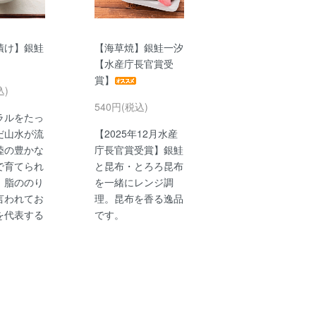
漬け】銀鮭
【海草焼】銀鮭一汐
【水産庁長官賞受
賞】
込)
540円(税込)
ラルをたっ
だ山水が流
【2025年12月水産
陸の豊かな
庁長官賞受賞】銀鮭
で育てられ
と昆布・とろろ昆布
、脂ののり
を一緒にレンジ調
言われてお
理。昆布を香る逸品
を代表する
です。